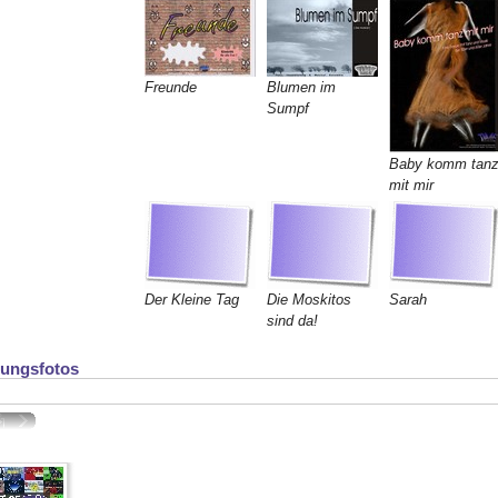
Freunde
Blumen im
Sumpf
Baby komm tan
mit mir
Der Kleine Tag
Die Moskitos
Sarah
sind da!
lungsfotos