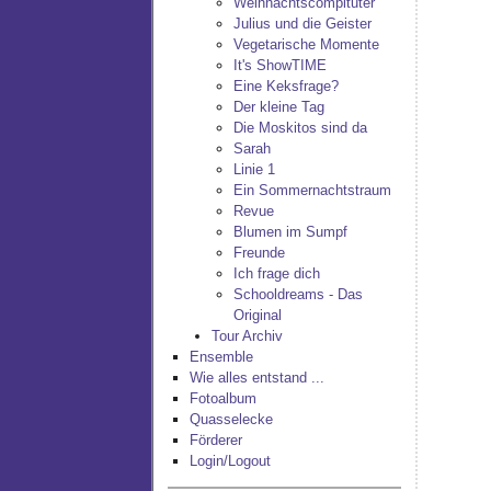
Weihnachtscompituter
Julius und die Geister
Vegetarische Momente
It's ShowTIME
Eine Keksfrage?
Der kleine Tag
Die Moskitos sind da
Sarah
Linie 1
Ein Sommernachtstraum
Revue
Blumen im Sumpf
Freunde
Ich frage dich
Schooldreams - Das
Original
Tour Archiv
Ensemble
Wie alles entstand ...
Fotoalbum
Quasselecke
Förderer
Login/Logout