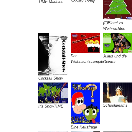
Norway Today
TIME Machine
(F)Eierei zu
Weihnachten
Der
Julius und die
Weihnachtscompituter
Geister
Cocktail Show
Schooldreams
It's ShowTIME
Eine Keksfrage