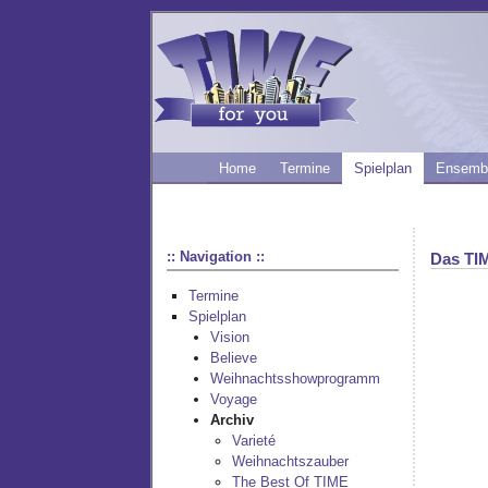
Home
Termine
Spielplan
Ensemb
:: Navigation ::
Das TI
Termine
Spielplan
Vision
Believe
Weihnachtsshowprogramm
Voyage
Archiv
Varieté
Weihnachtszauber
The Best Of TIME