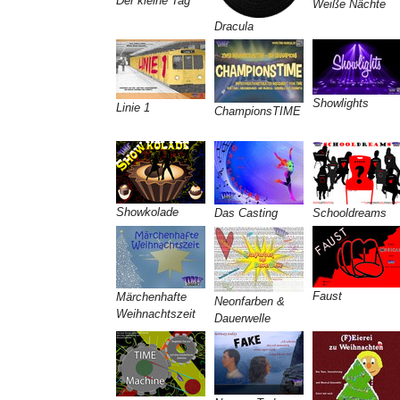
Der kleine Tag
Weiße Nächte
Dracula
Showlights
Linie 1
ChampionsTIME
Showkolade
Das Casting
Schooldreams
Faust
Märchenhafte
Neonfarben &
Weihnachtszeit
Dauerwelle