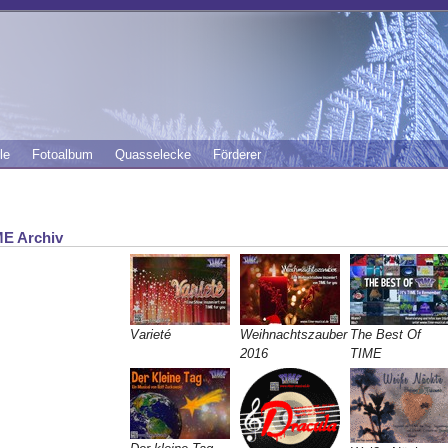
le
Fotoalbum
Quasselecke
Förderer
ME Archiv
Varieté
Weihnachtszauber
The Best Of
2016
TIME