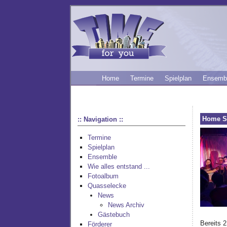
Home
Termine
Spielplan
Ensemb
Home S
:: Navigation ::
Termine
Spielplan
Ensemble
Wie alles entstand ...
Fotoalbum
Quasselecke
News
News Archiv
Gästebuch
Bereits 
Förderer