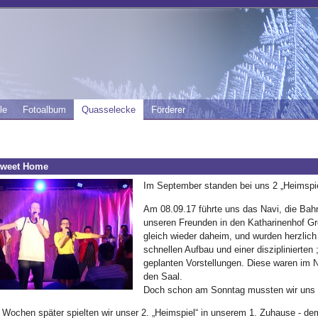
le
Fotoalbum
Quasselecke
Förderer
weet Home
Im September standen bei uns 2 „Heimspie
Am 08.09.17 führte uns das Navi, die Bahn
unseren Freunden in den Katharinenhof Gr
gleich wieder daheim, und wurden herzli
schnellen Aufbau und einer disziplinierte
geplanten Vorstellungen. Diese waren im N
den Saal.
Doch schon am Sonntag mussten wir uns 
2 Wochen später spielten wir unser 2. „Heimspiel“ in unserem 1. Zuhause -