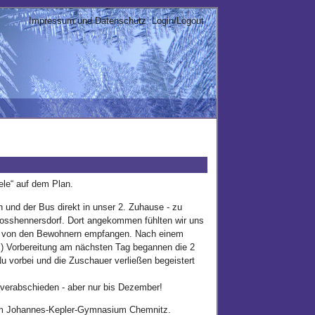
Impressum und Datenschutz
Login/Logout
le“ auf dem Plan.
 und der Bus direkt in unser 2. Zuhause - zu
osshennersdorf. Dort angekommen fühlten wir uns
ch von den Bewohnern empfangen. Nach einem
n ;) Vorbereitung am nächsten Tag begannen die 2
u vorbei und die Zuschauer verließen begeistert
verabschieden - aber nur bis Dezember!
 dem Johannes-Kepler-Gymnasium Chemnitz.