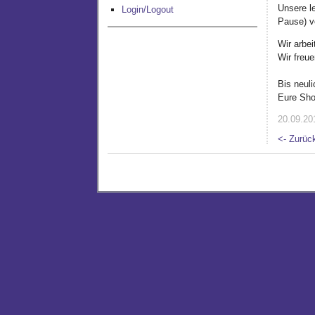
Unsere l
Login/Logout
Pause) v
Wir arbe
Wir freu
Bis neuli
Eure Sh
20.09.201
<- Zurüc