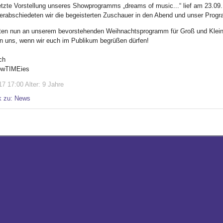
etzte Vorstellung unseres Showprogramms „dreams of music...“ lief am 23.09
erabschiedeten wir die begeisterten Zuschauer in den Abend und unser Prog
iten nun an unserem bevorstehenden Weihnachtsprogramm für Groß und Klein
en uns, wenn wir euch im Publikum begrüßen dürfen!
ch
owTIMEies
7 17:00 Alter: 9 Jahre
k zu: News