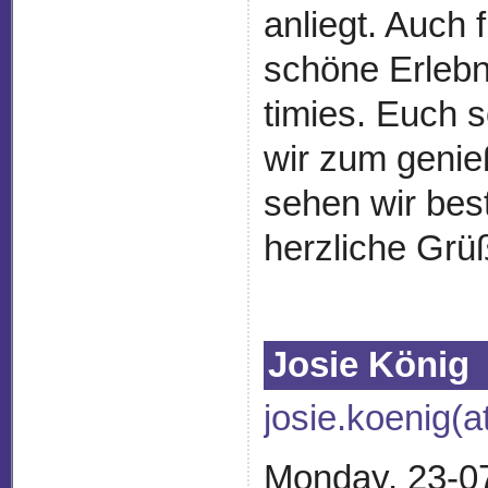
anliegt. Auch 
schöne Erlebn
timies. Euch s
wir zum genie
sehen wir best
herzliche Grü
Josie König
josie.koenig(a
Monday, 23-0