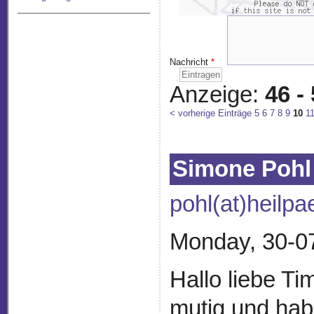
Nachricht
*
Anzeige:
46 -
< vorherige Einträge
5
6
7
8
9
10
1
Simone Pohl
pohl(at)heilp
Monday, 30-0
Hallo liebe Ti
mutig und hab