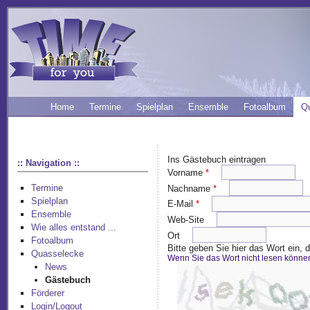
Home
Termine
Spielplan
Ensemble
Fotoalbum
Q
Ins Gästebuch eintragen
:: Navigation ::
Vorname
*
Termine
Nachname
*
Spielplan
E-Mail
*
Ensemble
Web-Site
Wie alles entstand ...
Ort
Fotoalbum
Bitte geben Sie hier das Wort ein,
Quasselecke
Wenn Sie das Wort nicht lesen könne
News
Gästebuch
Förderer
Login/Logout