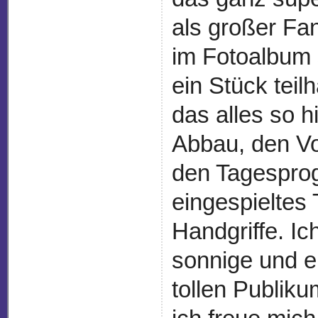
als großer Fa
im Fotoalbum 
ein Stück tei
das alles so 
Abbau, den Vo
den Tagesprog
eingespieltes
Handgriffe. I
sonnige und er
tollen Publik