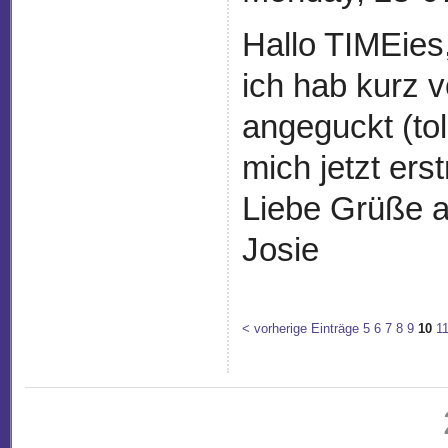
Hallo TIMEies
ich hab kurz 
angeguckt (to
mich jetzt er
Liebe Grüße 
Josie
< vorherige Einträge
5
6
7
8
9
10
1