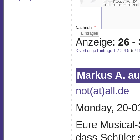
Nachricht
*
Anzeige:
26 -
< vorherige Einträge
1
2
3
4
5
6
7
8
Markus A. a
not(at)all.de
Monday, 20-0
Eure Musical-
dass Schüler s