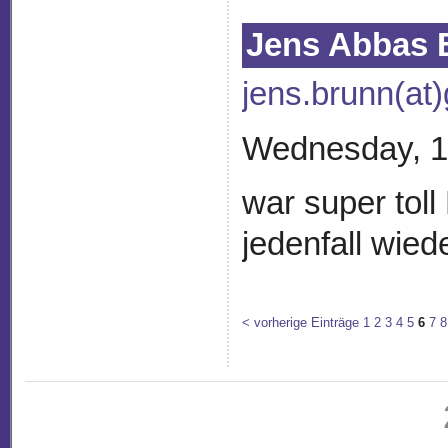
Jens Abbas 
jens.brunn(at
Wednesday, 1
war super toll
jedenfall wied
< vorherige Einträge
1
2
3
4
5
6
7
8