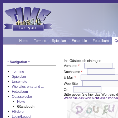
Home
Termine
Spielplan
Ensemble
Fotoalbum
Q
Ins Gästebuch eintragen
:: Navigation ::
Vorname
*
Termine
Nachname
*
Spielplan
E-Mail
*
Ensemble
Web-Site
Wie alles entstand ...
Ort
Fotoalbum
Bitte geben Sie hier das Wort ein,
Quasselecke
Wenn Sie das Wort nicht lesen könne
News
Gästebuch
Förderer
Login/Logout