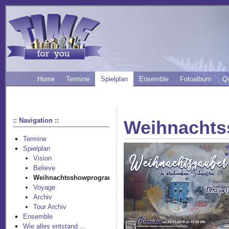
Home
Termine
Spielplan
Ensemble
Fotoalbum
Q
:: Navigation ::
Weihnacht
Termine
Spielplan
Vision
Believe
Weihnachtsshowprogramm
Voyage
Archiv
Tour Archiv
Ensemble
Wie alles entstand ...