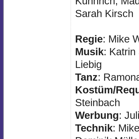
Kühnrich, Mad
Sarah Kirsch
Regie
: Mike 
Musik
: Katri
Liebig
Tanz
: Ramona
Kostüm/Requ
Steinbach
Werbung
: Ju
Technik
: Mik