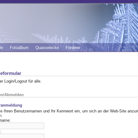
le
Fotoalbum
Quasselecke
Förderer
eformular
der Login/Logout für alle.
en/Abmelden
ranmeldung
e Ihren Benutzernamen und Ihr Kennwort ein, um sich an der Web-Site anzu
n
rname:
: