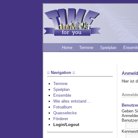
Home
Termine
Spielplan
Ensemb
:: Navigation ::
Anmeld
Hier ist 
Termine
Spielplan
Anmeld
Ensemble
Wie alles entstand ...
Benutze
Fotoalbum
Geben Si
Quasselecke
Anmelde
Förderer
Benutze
Login/Logout
Kennwort