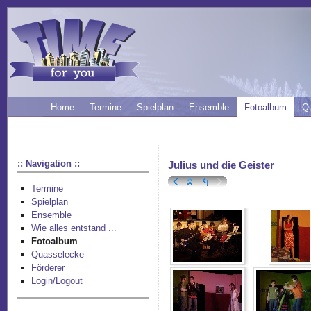
Home
Termine
Spielplan
Ensemble
Fotoalbum
Q
:: Navigation ::
Julius und die Geister
Termine
Spielplan
Ensemble
Wie alles entstand ...
Fotoalbum
Quasselecke
Förderer
Login/Logout