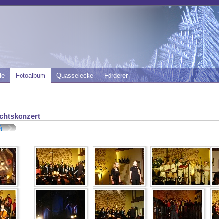
le
Fotoalbum
Quasselecke
Förderer
chtskonzert