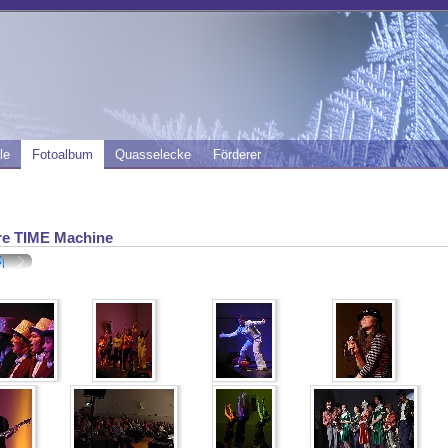
le
Fotoalbum
Quasselecke
Förderer
re TIME Machine