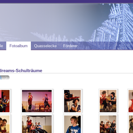
le
Fotoalbum
Quasselecke
Förderer
dreams-Schulträume