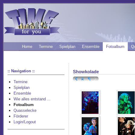
Home
Termine
Spielplan
Ensemble
Fotoalbum
Q
:: Navigation ::
Showkolade
Termine
Spielplan
Ensemble
Wie alles entstand ...
Fotoalbum
Quasselecke
Förderer
Login/Logout