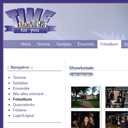
Home
Termine
Spielplan
Ensemble
Fotoalbum
Q
:: Navigation ::
Showkolade
Termine
Spielplan
Ensemble
Wie alles entstand ...
Fotoalbum
Quasselecke
Förderer
Login/Logout