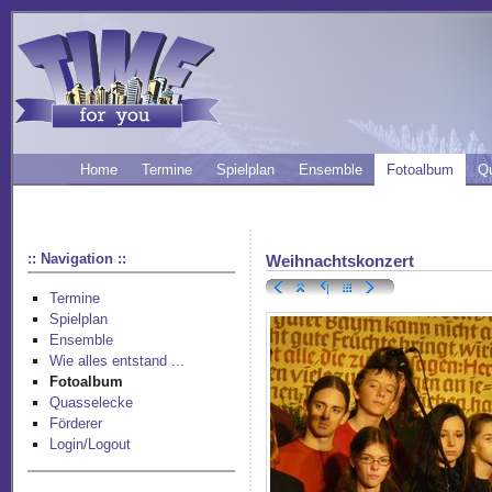
Home
Termine
Spielplan
Ensemble
Fotoalbum
Q
:: Navigation ::
Weihnachtskonzert
Termine
Spielplan
Ensemble
Wie alles entstand ...
Fotoalbum
Quasselecke
Förderer
Login/Logout