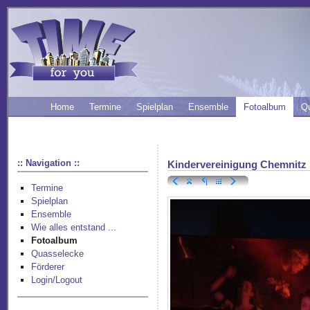
Home
Termine
Spielplan
Ensemble
Fotoalbum
Q
:: Navigation ::
Kindervereinigung Chemnitz
Termine
Spielplan
Ensemble
Wie alles entstand ...
Fotoalbum
Quasselecke
Förderer
Login/Logout