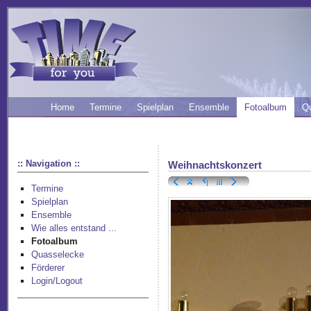
Home
Termine
Spielplan
Ensemble
Fotoalbum
Q
:: Navigation ::
Weihnachtskonzert
Termine
Spielplan
Ensemble
Wie alles entstand ...
Fotoalbum
Quasselecke
Förderer
Login/Logout