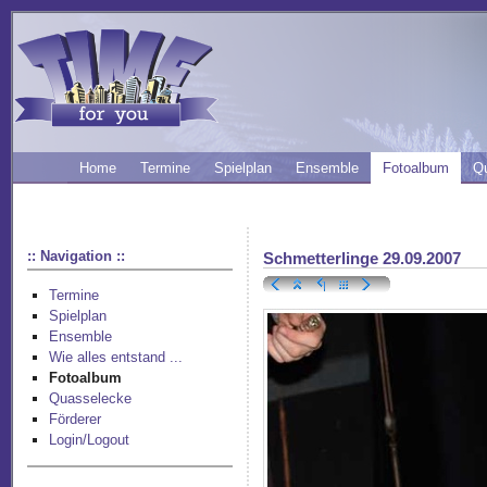
Home
Termine
Spielplan
Ensemble
Fotoalbum
Q
:: Navigation ::
Schmetterlinge 29.09.2007
Termine
Spielplan
Ensemble
Wie alles entstand ...
Fotoalbum
Quasselecke
Förderer
Login/Logout