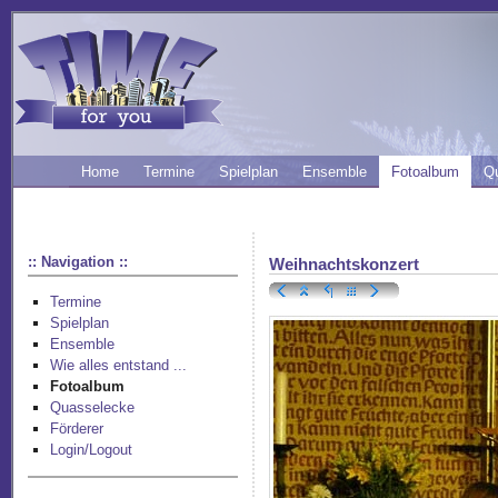
Home
Termine
Spielplan
Ensemble
Fotoalbum
Q
:: Navigation ::
Weihnachtskonzert
Termine
Spielplan
Ensemble
Wie alles entstand ...
Fotoalbum
Quasselecke
Förderer
Login/Logout