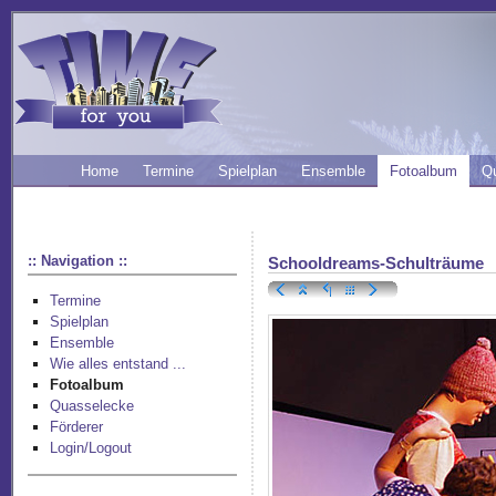
Home
Termine
Spielplan
Ensemble
Fotoalbum
Q
:: Navigation ::
Schooldreams-Schulträume
Termine
Spielplan
Ensemble
Wie alles entstand ...
Fotoalbum
Quasselecke
Förderer
Login/Logout