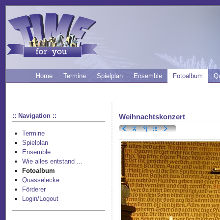
Home
Termine
Spielplan
Ensemble
Fotoalbum
Q
:: Navigation ::
Weihnachtskonzert
Termine
Spielplan
Ensemble
Wie alles entstand ...
Fotoalbum
Quasselecke
Förderer
Login/Logout