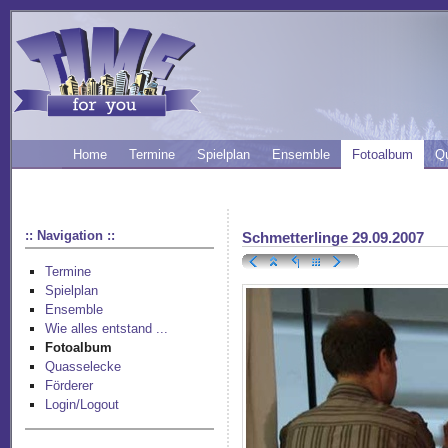
Home
Termine
Spielplan
Ensemble
Fotoalbum
Q
:: Navigation ::
Schmetterlinge 29.09.2007
Termine
Spielplan
Ensemble
Wie alles entstand ...
Fotoalbum
Quasselecke
Förderer
Login/Logout