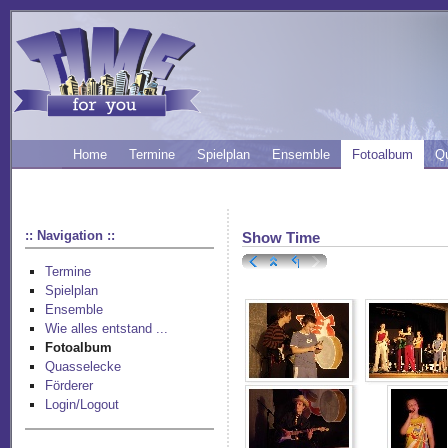
Home
Termine
Spielplan
Ensemble
Fotoalbum
Q
:: Navigation ::
Show Time
Termine
Spielplan
Ensemble
Wie alles entstand ...
Fotoalbum
Quasselecke
Förderer
Login/Logout