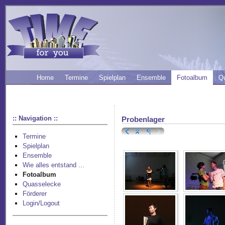
Home
Termine
Spielplan
Ensemble
Fotoalbum
Q
:: Navigation ::
Probenlager
Termine
Spielplan
Ensemble
Wie alles entstand ...
Fotoalbum
Quasselecke
Förderer
Login/Logout