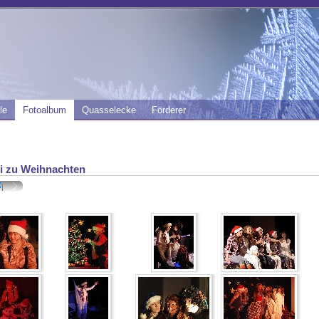
le
Fotoalbum
Quasselecke
Förderer
ei zu Weihnachten