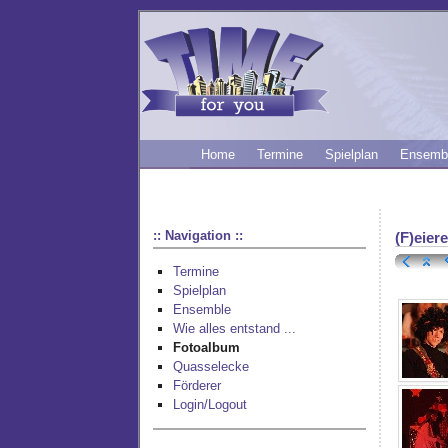
Home
Termine
Spielplan
Ensemb
:: Navigation ::
(F)eier
Termine
Spielplan
Ensemble
Wie alles entstand ...
Fotoalbum
Quasselecke
Förderer
Login/Logout