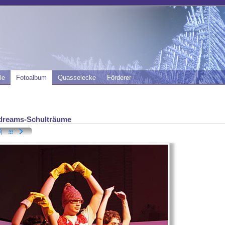
le
Fotoalbum
Quasselecke
Förderer
dreams-Schulträume