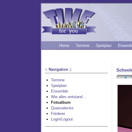
Home
Termine
Spielplan
Ensemb
:: Navigation ::
School
Termine
Spielplan
Ensemble
Wie alles entstand ...
Fotoalbum
Quasselecke
Förderer
Login/Logout