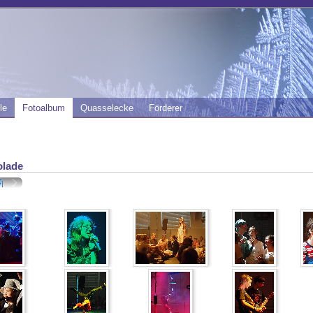
le
Fotoalbum
Quasselecke
Förderer
lade