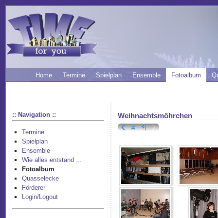
Home
Termine
Spielplan
Ensemble
Fotoalbum
Q
:: Navigation ::
Weihnachtsmöhrchen
Termine
Spielplan
Ensemble
Wie alles entstand ...
Fotoalbum
Quasselecke
Förderer
Login/Logout