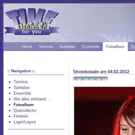
Home
Termine
Spielplan
Ensemble
Fotoalbum
Q
:: Navigation ::
Showkolade am 04.02.2012
Termine
Spielplan
Ensemble
Wie alles entstand ...
Fotoalbum
Quasselecke
Förderer
Login/Logout