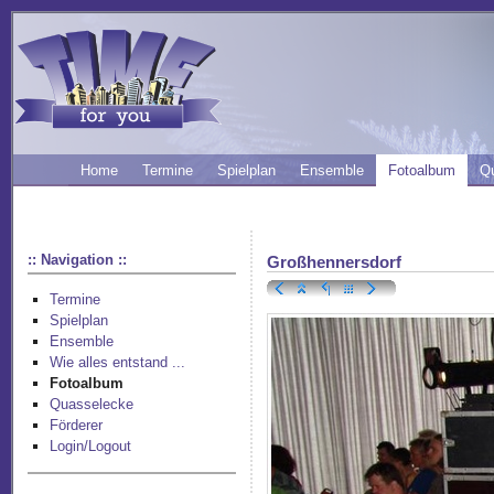
Home
Termine
Spielplan
Ensemble
Fotoalbum
Q
:: Navigation ::
Großhennersdorf
Termine
Spielplan
Ensemble
Wie alles entstand ...
Fotoalbum
Quasselecke
Förderer
Login/Logout