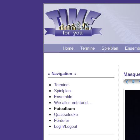
Home
Termine
Spielplan
Ensemb
:: Navigation ::
Masque
Termine
Spielplan
Ensemble
Wie alles entstand ...
Fotoalbum
Quasselecke
Förderer
Login/Logout