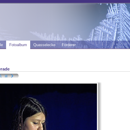
le
Fotoalbum
Quasselecke
Förderer
rade