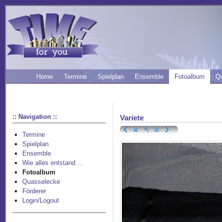
Home
Termine
Spielplan
Ensemble
Fotoalbum
Q
:: Navigation ::
Variete
Termine
Spielplan
Ensemble
Wie alles entstand ...
Fotoalbum
Quasselecke
Förderer
Login/Logout