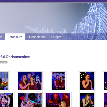
le
Fotoalbum
Quasselecke
Förderer
ful Christmastime