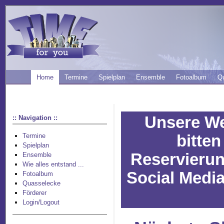
Home
Termine
Spielplan
Ensemble
Fotoalbum
Q
Unsere Web
:: Navigation ::
bitte
Termine
Spielplan
Reservierun
Ensemble
Wie alles entstand ...
Social Media
Fotoalbum
Quasselecke
Förderer
Login/Logout