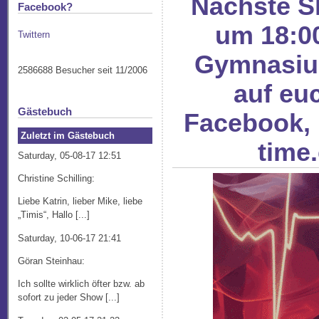
Nächste S
Facebook?
um 18:0
Twittern
Gymnasium
2586688 Besucher seit 11/2006
auf eu
Gästebuch
Facebook, 
Zuletzt im Gästebuch
time
Saturday, 05-08-17 12:51
Christine Schilling:
Liebe Katrin, lieber Mike, liebe
„Timis“, Hallo [...]
Saturday, 10-06-17 21:41
Göran Steinhau:
Ich sollte wirklich öfter bzw. ab
sofort zu jeder Show [...]