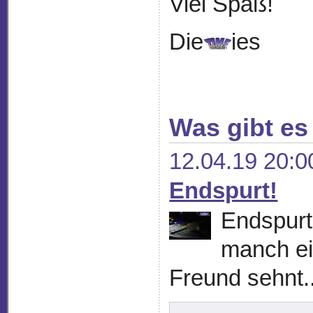
Viel Spaß!
Die
ies
Was gibt es
12.04.19 20:0
Endspurt!
Endspurt!
manch ei
Freund sehnt..